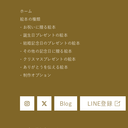
ホーム
絵本の種類
- お祝いに贈る絵本
- 誕生日プレゼントの絵本
- 出産祝いの絵本
- 結婚記念日のプレゼントの絵本
- 成人祝いの絵本
- 1歳の誕生日プレゼントの絵本
- その他の記念日に贈る絵本
- 結婚祝いの絵本
- 2歳～6歳の幼児への誕生日プレゼントの絵本
- 妻への結婚記念日の絵本
- クリスマスプレゼントの絵本
- 初節句のお祝いの絵本
- 小学生の子供への誕生日プレゼントの絵本
- 夫への結婚記念日の絵本
- 交際記念日のプレゼントの絵本
- ありがとうを伝える絵本
- 入園・入学／卒園・卒業祝いの絵本
- 中学生、高校生、大学生への誕生日プレゼントの絵本
- 両親への結婚記念日の絵本
- 生まれて一万日記念日の絵本
- 0歳、1歳、2歳のクリスマスプレゼントの絵本
- 制作オプション
- 還暦祝いの絵本
- 20歳の誕生日プレゼントの絵本
- 友人、知人への結婚記念日の絵本
- バレンタインデー / ホワイトデーの絵本
- 3歳、4歳、5歳、6歳の幼児へのクリスマスプレゼン
- 女性、妻、彼女、女友達への誕生日プレゼントの絵本
- 母の日 / 父の日のプレゼントの絵本
- 中学生、高校生、大学生へのクリスマスプレゼントの
- デジタル絵本の制作オプション
- 男性、夫、彼氏、男友達への誕生日プレゼントの絵本
- 敬老の日のプレゼントの絵本
- 男性、彼氏、夫、男友達へのクリスマスプレゼントの
- クリエイトアブックの制作オプション
- 父、母、祖母、祖父への誕生日プレゼントの絵本
- 女性、彼女、妻、女友達へのクリスマスプレゼントの
Blog
LINE登録