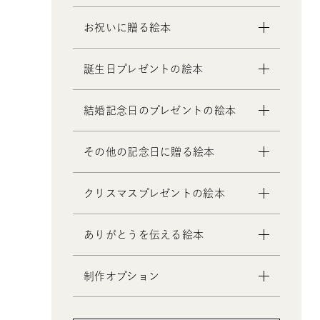
お祝いに贈る絵本
- 出産祝いの絵本
誕生日プレゼントの絵本
- 成人祝いの絵本
- 結婚祝いの絵本
- 1歳の誕生日プレゼントの絵本
結婚記念日のプレゼントの絵本
- 初節句のお祝いの絵本
- 2歳～6歳の幼児への誕生日プレゼ
- 入園・入学／卒園・卒業祝いの絵
ントの絵本
- 妻への結婚記念日の絵本
その他の記念日に贈る絵本
本
- 小学生の子供への誕生日プレゼン
- 夫への結婚記念日の絵本
- 還暦祝いの絵本
トの絵本
- 両親への結婚記念日の絵本
- 交際記念日のプレゼントの絵本
クリスマスプレゼントの絵本
- 中学生、高校生、大学生への誕生
- 友人、知人への結婚記念日の絵本
- 生まれて一万日記念日の絵本
日プレゼントの絵本
- バレンタインデー / ホワイトデー
- 0歳、1歳、2歳のクリスマスプレゼ
- 20歳の誕生日プレゼントの絵本
ありがとうを伝える絵本
の絵本
ントの絵本
- 女性、妻、彼女、女友達への誕生
- 母の日 / 父の日のプレゼントの絵
- 3歳、4歳、5歳、6歳の幼児へのク
日プレゼントの絵本
制作オプション
本
リスマスプレゼントの絵本
- 男性、夫、彼氏、男友達への誕生
- 敬老の日のプレゼントの絵本
- 中学生、高校生、大学生へのクリ
- デジタル絵本の制作オプション
日プレゼントの絵本
スマスプレゼントの絵本