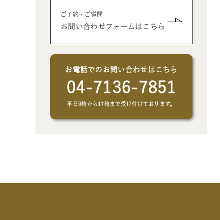
- クリエイトアブックの制作オプシ
- 父、母、祖母、祖父への誕生日プ
- 男性、彼氏、夫、男友達へのクリ
ご予約・ご質問
ョン
レゼントの絵本
スマスプレゼントの絵本
お問い合わせフォームはこちら
- 女性、彼女、妻、女友達へのクリ
スマスプレゼントの絵本
お電話でのお問い合わせはこちら
04-7136-7851
平日9時から17時まで受け付けております。