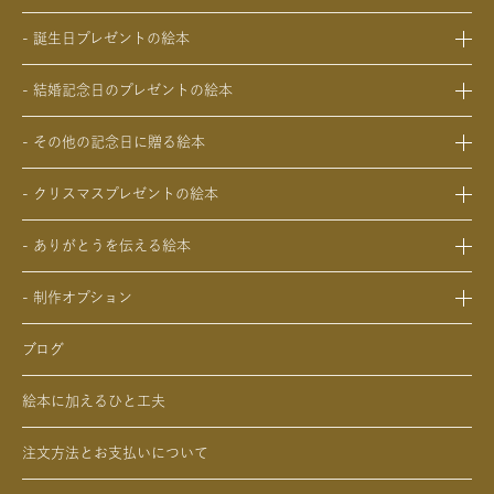
- 出産祝いの絵本
- 誕生日プレゼントの絵本
- 成人祝いの絵本
- 1歳の誕生日プレゼントの絵本
- 結婚祝いの絵本
- 結婚記念日のプレゼントの絵本
- 2歳～6歳の幼児への誕生日プレゼントの絵本
- 初節句のお祝いの絵本
- 妻への結婚記念日の絵本
- 小学生の子供への誕生日プレゼントの絵本
- 入園・入学／卒園・卒業祝いの絵本
- その他の記念日に贈る絵本
- 夫への結婚記念日の絵本
- 中学生、高校生、大学生への誕生日プレゼントの絵本
- 還暦祝いの絵本
- 交際記念日のプレゼントの絵本
- 両親への結婚記念日の絵本
- 20歳の誕生日プレゼントの絵本
- クリスマスプレゼントの絵本
- 生まれて一万日記念日の絵本
- 友人、知人への結婚記念日の絵本
- 女性、妻、彼女、女友達への誕生日プレゼントの絵本
- 0歳、1歳、2歳のクリスマスプレゼントの絵本
- バレンタインデー / ホワイトデーの絵本
- ありがとうを伝える絵本
- 男性、夫、彼氏、男友達への誕生日プレゼントの絵本
- 3歳、4歳、5歳、6歳の幼児へのクリスマスプレゼントの絵本
- 母の日 / 父の日のプレゼントの絵本
- 父、母、祖母、祖父への誕生日プレゼントの絵本
- 中学生、高校生、大学生へのクリスマスプレゼントの絵本
- 敬老の日のプレゼントの絵本
- 制作オプション
- 男性、彼氏、夫、男友達へのクリスマスプレゼントの絵本
- デジタル絵本の制作オプション
- 女性、彼女、妻、女友達へのクリスマスプレゼントの絵本
ブログ
- クリエイトアブックの制作オプション
絵本に加えるひと工夫
注文方法とお支払いについて