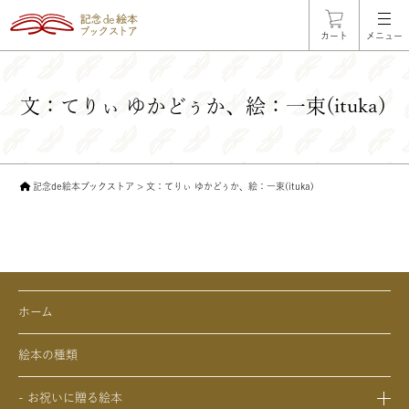
カート
メニュー
文：てりぃ ゆかどぅか、絵：一束(ituka)
記念de絵本ブックストア
>
文：てりぃ ゆかどぅか、絵：一束(ituka)
ホーム
絵本の種類
- お祝いに贈る絵本