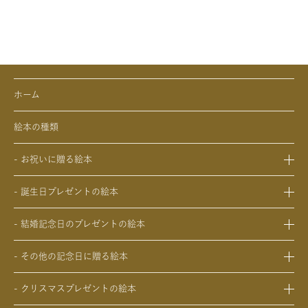
ホーム
絵本の種類
- お祝いに贈る絵本
- 出産祝いの絵本
- 誕生日プレゼントの絵本
- 成人祝いの絵本
- 1歳の誕生日プレゼントの絵本
- 結婚祝いの絵本
- 結婚記念日のプレゼントの絵本
- 2歳～6歳の幼児への誕生日プレゼントの絵本
- 初節句のお祝いの絵本
- 妻への結婚記念日の絵本
- 小学生の子供への誕生日プレゼントの絵本
- 入園・入学／卒園・卒業祝いの絵本
- その他の記念日に贈る絵本
- 夫への結婚記念日の絵本
- 中学生、高校生、大学生への誕生日プレゼントの絵本
- 還暦祝いの絵本
- 交際記念日のプレゼントの絵本
- 両親への結婚記念日の絵本
- 20歳の誕生日プレゼントの絵本
- クリスマスプレゼントの絵本
- 生まれて一万日記念日の絵本
- 友人、知人への結婚記念日の絵本
- 女性、妻、彼女、女友達への誕生日プレゼントの絵本