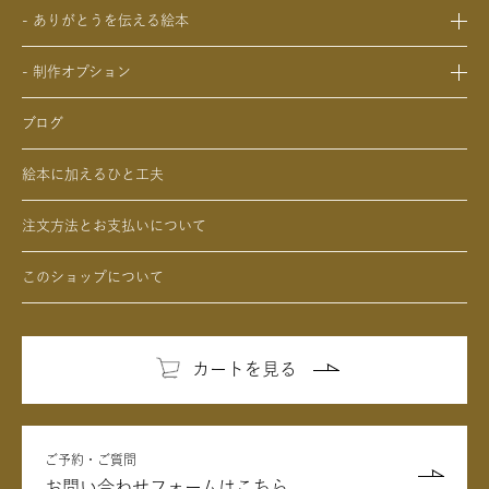
- 0歳、1歳、2歳のクリスマスプレゼントの絵本
- バレンタインデー / ホワイトデーの絵本
- ありがとうを伝える絵本
- 男性、夫、彼氏、男友達への誕生日プレゼントの絵本
- 3歳、4歳、5歳、6歳の幼児へのクリスマスプレゼントの絵本
- 母の日 / 父の日のプレゼントの絵本
- 父、母、祖母、祖父への誕生日プレゼントの絵本
- 中学生、高校生、大学生へのクリスマスプレゼントの絵本
- 敬老の日のプレゼントの絵本
- 制作オプション
- 男性、彼氏、夫、男友達へのクリスマスプレゼントの絵本
- デジタル絵本の制作オプション
- 女性、彼女、妻、女友達へのクリスマスプレゼントの絵本
ブログ
- クリエイトアブックの制作オプション
絵本に加えるひと工夫
注文方法とお支払いについて
このショップについて
カートを見る
ご予約・ご質問
お問い合わせフォームはこちら