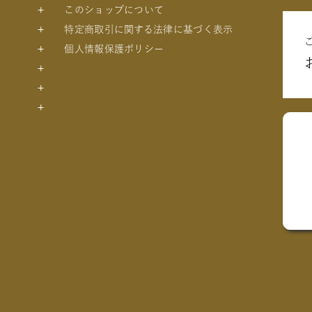
このショップについて
特定商取引に関する法律に基づく表示
個人情報保護ポリシー
トの絵本
絵本
絵本
絵本