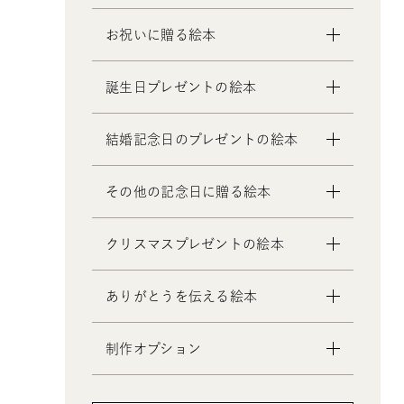
お祝いに贈る絵本
- 出産祝いの絵本
誕生日プレゼントの絵本
- 成人祝いの絵本
- 結婚祝いの絵本
- 1歳の誕生日プレゼントの絵本
結婚記念日のプレゼントの絵本
- 初節句のお祝いの絵本
- 2歳～6歳の幼児への誕生日プレゼ
- 入園・入学／卒園・卒業祝いの絵
ントの絵本
- 妻への結婚記念日の絵本
その他の記念日に贈る絵本
本
- 小学生の子供への誕生日プレゼン
- 夫への結婚記念日の絵本
- 還暦祝いの絵本
トの絵本
- 両親への結婚記念日の絵本
- 交際記念日のプレゼントの絵本
クリスマスプレゼントの絵本
- 中学生、高校生、大学生への誕生
- 友人、知人への結婚記念日の絵本
- 生まれて一万日記念日の絵本
日プレゼントの絵本
- バレンタインデー / ホワイトデー
- 0歳、1歳、2歳のクリスマスプレゼ
- 20歳の誕生日プレゼントの絵本
ありがとうを伝える絵本
の絵本
ントの絵本
- 女性、妻、彼女、女友達への誕生
- 母の日 / 父の日のプレゼントの絵
- 3歳、4歳、5歳、6歳の幼児へのク
日プレゼントの絵本
制作オプション
本
リスマスプレゼントの絵本
- 男性、夫、彼氏、男友達への誕生
- 敬老の日のプレゼントの絵本
- 中学生、高校生、大学生へのクリ
- デジタル絵本の制作オプション
日プレゼントの絵本
スマスプレゼントの絵本