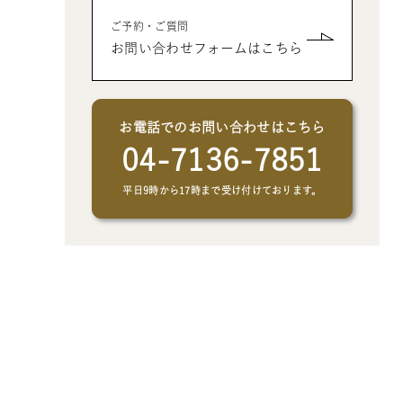
- クリエイトアブックの制作オプシ
- 父、母、祖母、祖父への誕生日プ
- 男性、彼氏、夫、男友達へのクリ
ご予約・ご質問
ョン
レゼントの絵本
スマスプレゼントの絵本
お問い合わせフォームはこちら
- 女性、彼女、妻、女友達へのクリ
スマスプレゼントの絵本
お電話でのお問い合わせはこちら
04-7136-7851
平日9時から17時まで受け付けております。