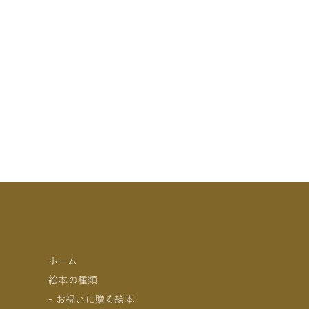
ホーム
絵本の種類
- お祝いに贈る絵本