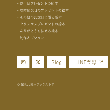
- 誕生日プレゼントの絵本
- 出産祝いの絵本
- 結婚記念日のプレゼントの絵本
- 成人祝いの絵本
- 1歳の誕生日プレゼントの絵本
- その他の記念日に贈る絵本
- 結婚祝いの絵本
- 2歳～6歳の幼児への誕生日プレゼントの絵本
- 妻への結婚記念日の絵本
- クリスマスプレゼントの絵本
- 初節句のお祝いの絵本
- 小学生の子供への誕生日プレゼントの絵本
- 夫への結婚記念日の絵本
- 交際記念日のプレゼントの絵本
- ありがとうを伝える絵本
- 入園・入学／卒園・卒業祝いの絵本
- 中学生、高校生、大学生への誕生日プレゼントの絵本
- 両親への結婚記念日の絵本
- 生まれて一万日記念日の絵本
- 0歳、1歳、2歳のクリスマスプレゼントの絵本
- 制作オプション
- 還暦祝いの絵本
- 20歳の誕生日プレゼントの絵本
- 友人、知人への結婚記念日の絵本
- バレンタインデー / ホワイトデーの絵本
- 3歳、4歳、5歳、6歳の幼児へのクリスマスプレゼン
- 女性、妻、彼女、女友達への誕生日プレゼントの絵本
- 母の日 / 父の日のプレゼントの絵本
- 中学生、高校生、大学生へのクリスマスプレゼントの
- デジタル絵本の制作オプション
- 男性、夫、彼氏、男友達への誕生日プレゼントの絵本
- 敬老の日のプレゼントの絵本
- 男性、彼氏、夫、男友達へのクリスマスプレゼントの
- クリエイトアブックの制作オプション
- 父、母、祖母、祖父への誕生日プレゼントの絵本
- 女性、彼女、妻、女友達へのクリスマスプレゼントの
Blog
LINE登録
© 記念de絵本ブックストア