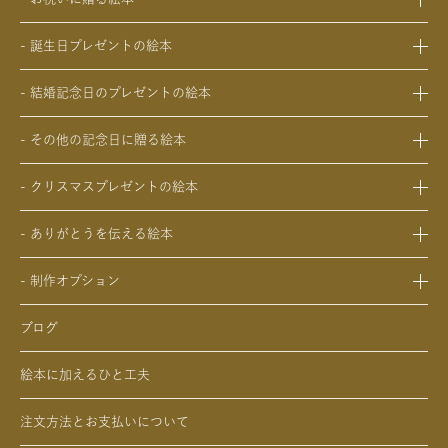
- 出産祝いの絵本
- 誕生日プレゼントの絵本
- 成人祝いの絵本
- 1歳の誕生日プレゼントの絵本
- 結婚祝いの絵本
- 結婚記念日のプレゼントの絵本
- 2歳～6歳の幼児への誕生日プレゼントの絵本
- 初節句のお祝いの絵本
- 妻への結婚記念日の絵本
- 小学生の子供への誕生日プレゼントの絵本
- 入園・入学／卒園・卒業祝いの絵本
- その他の記念日に贈る絵本
- 夫への結婚記念日の絵本
- 中学生、高校生、大学生への誕生日プレゼントの絵本
- 還暦祝いの絵本
- 交際記念日のプレゼントの絵本
- 両親への結婚記念日の絵本
- 20歳の誕生日プレゼントの絵本
- クリスマスプレゼントの絵本
- 生まれて一万日記念日の絵本
- 友人、知人への結婚記念日の絵本
- 女性、妻、彼女、女友達への誕生日プレゼントの絵本
- 0歳、1歳、2歳のクリスマスプレゼントの絵本
- バレンタインデー / ホワイトデーの絵本
- ありがとうを伝える絵本
- 男性、夫、彼氏、男友達への誕生日プレゼントの絵本
- 3歳、4歳、5歳、6歳の幼児へのクリスマスプレゼントの絵本
- 母の日 / 父の日のプレゼントの絵本
- 父、母、祖母、祖父への誕生日プレゼントの絵本
- 中学生、高校生、大学生へのクリスマスプレゼントの絵本
- 敬老の日のプレゼントの絵本
- 制作オプション
- 男性、彼氏、夫、男友達へのクリスマスプレゼントの絵本
- デジタル絵本の制作オプション
- 女性、彼女、妻、女友達へのクリスマスプレゼントの絵本
ブログ
- クリエイトアブックの制作オプション
絵本に加えるひと工夫
注文方法とお支払いについて