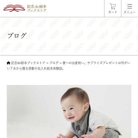
カート
メニュー
ブログ
記念de絵本ブックストア
>
ブログ
>
妻への出産祝い。サプライズプレゼントは何がい
い？夫から贈る感動の名入れ絵本体験談。