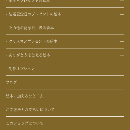
- 誕生日プレゼントの絵本
- 成人祝いの絵本
- 1歳の誕生日プレゼントの絵本
- 結婚祝いの絵本
- 結婚記念日のプレゼントの絵本
- 2歳～6歳の幼児への誕生日プレゼントの絵本
- 初節句のお祝いの絵本
- 妻への結婚記念日の絵本
- 小学生の子供への誕生日プレゼントの絵本
- 入園・入学／卒園・卒業祝いの絵本
- その他の記念日に贈る絵本
- 夫への結婚記念日の絵本
- 中学生、高校生、大学生への誕生日プレゼントの絵本
- 還暦祝いの絵本
- 交際記念日のプレゼントの絵本
- 両親への結婚記念日の絵本
- 20歳の誕生日プレゼントの絵本
- クリスマスプレゼントの絵本
- 生まれて一万日記念日の絵本
- 友人、知人への結婚記念日の絵本
- 女性、妻、彼女、女友達への誕生日プレゼントの絵本
- 0歳、1歳、2歳のクリスマスプレゼントの絵本
- バレンタインデー / ホワイトデーの絵本
- ありがとうを伝える絵本
- 男性、夫、彼氏、男友達への誕生日プレゼントの絵本
- 3歳、4歳、5歳、6歳の幼児へのクリスマスプレゼントの絵本
- 母の日 / 父の日のプレゼントの絵本
- 父、母、祖母、祖父への誕生日プレゼントの絵本
- 中学生、高校生、大学生へのクリスマスプレゼントの絵本
- 敬老の日のプレゼントの絵本
- 制作オプション
- 男性、彼氏、夫、男友達へのクリスマスプレゼントの絵本
- デジタル絵本の制作オプション
- 女性、彼女、妻、女友達へのクリスマスプレゼントの絵本
ブログ
- クリエイトアブックの制作オプション
絵本に加えるひと工夫
注文方法とお支払いについて
このショップについて