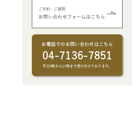
- クリエイトアブックの制作オプシ
- 父、母、祖母、祖父への誕生日プ
- 男性、彼氏、夫、男友達へのクリ
ご予約・ご質問
ョン
レゼントの絵本
スマスプレゼントの絵本
お問い合わせフォームはこちら
- 女性、彼女、妻、女友達へのクリ
スマスプレゼントの絵本
お電話でのお問い合わせはこちら
04-7136-7851
平日9時から17時まで受け付けております。