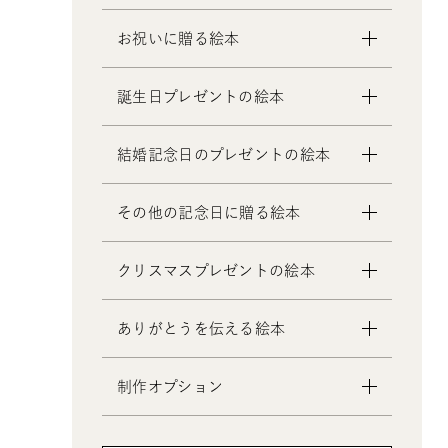
お祝いに贈る絵本
- 出産祝いの絵本
誕生日プレゼントの絵本
- 成人祝いの絵本
- 結婚祝いの絵本
- 1歳の誕生日プレゼントの絵本
結婚記念日のプレゼントの絵本
- 初節句のお祝いの絵本
- 2歳～6歳の幼児への誕生日プレゼ
- 入園・入学／卒園・卒業祝いの絵
ントの絵本
- 妻への結婚記念日の絵本
その他の記念日に贈る絵本
本
- 小学生の子供への誕生日プレゼン
- 夫への結婚記念日の絵本
- 還暦祝いの絵本
トの絵本
- 両親への結婚記念日の絵本
- 交際記念日のプレゼントの絵本
クリスマスプレゼントの絵本
- 中学生、高校生、大学生への誕生
- 友人、知人への結婚記念日の絵本
- 生まれて一万日記念日の絵本
日プレゼントの絵本
- バレンタインデー / ホワイトデー
- 0歳、1歳、2歳のクリスマスプレゼ
- 20歳の誕生日プレゼントの絵本
ありがとうを伝える絵本
の絵本
ントの絵本
- 女性、妻、彼女、女友達への誕生
- 母の日 / 父の日のプレゼントの絵
- 3歳、4歳、5歳、6歳の幼児へのク
日プレゼントの絵本
制作オプション
本
リスマスプレゼントの絵本
- 男性、夫、彼氏、男友達への誕生
- 敬老の日のプレゼントの絵本
- 中学生、高校生、大学生へのクリ
- デジタル絵本の制作オプション
日プレゼントの絵本
スマスプレゼントの絵本