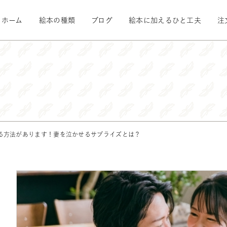
ホーム
絵本の種類
ブログ
絵本に加えるひと工夫
注
る方法があります！妻を泣かせるサプライズとは？