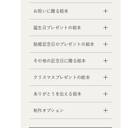
お祝いに贈る絵本
- 出産祝いの絵本
誕生日プレゼントの絵本
- 成人祝いの絵本
- 結婚祝いの絵本
- 1歳の誕生日プレゼントの絵本
結婚記念日のプレゼントの絵本
- 初節句のお祝いの絵本
- 2歳～6歳の幼児への誕生日プレゼ
- 入園・入学／卒園・卒業祝いの絵
ントの絵本
- 妻への結婚記念日の絵本
その他の記念日に贈る絵本
本
- 小学生の子供への誕生日プレゼン
- 夫への結婚記念日の絵本
- 還暦祝いの絵本
トの絵本
- 両親への結婚記念日の絵本
- 交際記念日のプレゼントの絵本
クリスマスプレゼントの絵本
- 中学生、高校生、大学生への誕生
- 友人、知人への結婚記念日の絵本
- 生まれて一万日記念日の絵本
日プレゼントの絵本
- バレンタインデー / ホワイトデー
- 0歳、1歳、2歳のクリスマスプレゼ
- 20歳の誕生日プレゼントの絵本
ありがとうを伝える絵本
の絵本
ントの絵本
- 女性、妻、彼女、女友達への誕生
- 母の日 / 父の日のプレゼントの絵
- 3歳、4歳、5歳、6歳の幼児へのク
日プレゼントの絵本
制作オプション
本
リスマスプレゼントの絵本
- 男性、夫、彼氏、男友達への誕生
- 敬老の日のプレゼントの絵本
- 中学生、高校生、大学生へのクリ
- デジタル絵本の制作オプション
日プレゼントの絵本
スマスプレゼントの絵本