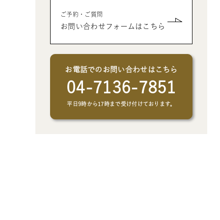
- クリエイトアブックの制作オプシ
- 父、母、祖母、祖父への誕生日プ
- 男性、彼氏、夫、男友達へのクリ
ご予約・ご質問
ョン
レゼントの絵本
スマスプレゼントの絵本
お問い合わせフォームはこちら
- 女性、彼女、妻、女友達へのクリ
スマスプレゼントの絵本
お電話でのお問い合わせはこちら
04-7136-7851
平日9時から17時まで受け付けております。