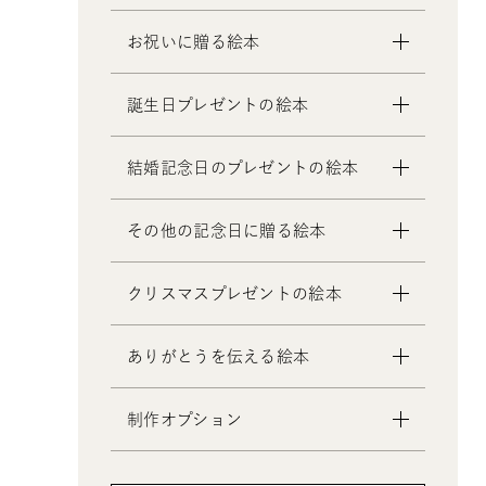
お祝いに贈る絵本
- 出産祝いの絵本
誕生日プレゼントの絵本
- 成人祝いの絵本
- 結婚祝いの絵本
- 1歳の誕生日プレゼントの絵本
結婚記念日のプレゼントの絵本
- 初節句のお祝いの絵本
- 2歳～6歳の幼児への誕生日プレゼ
- 入園・入学／卒園・卒業祝いの絵
ントの絵本
- 妻への結婚記念日の絵本
その他の記念日に贈る絵本
本
- 小学生の子供への誕生日プレゼン
- 夫への結婚記念日の絵本
- 還暦祝いの絵本
トの絵本
- 両親への結婚記念日の絵本
- 交際記念日のプレゼントの絵本
クリスマスプレゼントの絵本
- 中学生、高校生、大学生への誕生
- 友人、知人への結婚記念日の絵本
- 生まれて一万日記念日の絵本
日プレゼントの絵本
- バレンタインデー / ホワイトデー
- 0歳、1歳、2歳のクリスマスプレゼ
- 20歳の誕生日プレゼントの絵本
ありがとうを伝える絵本
の絵本
ントの絵本
- 女性、妻、彼女、女友達への誕生
- 母の日 / 父の日のプレゼントの絵
- 3歳、4歳、5歳、6歳の幼児へのク
日プレゼントの絵本
制作オプション
本
リスマスプレゼントの絵本
- 男性、夫、彼氏、男友達への誕生
- 敬老の日のプレゼントの絵本
- 中学生、高校生、大学生へのクリ
- デジタル絵本の制作オプション
日プレゼントの絵本
スマスプレゼントの絵本