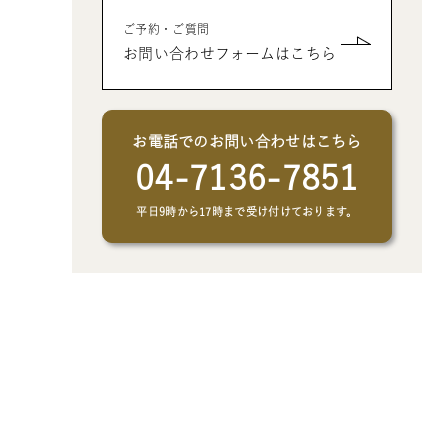
- クリエイトアブックの制作オプシ
- 父、母、祖母、祖父への誕生日プ
- 男性、彼氏、夫、男友達へのクリ
ご予約・ご質問
ョン
レゼントの絵本
スマスプレゼントの絵本
お問い合わせフォームはこちら
- 女性、彼女、妻、女友達へのクリ
スマスプレゼントの絵本
お電話でのお問い合わせはこちら
04-7136-7851
平日9時から17時まで受け付けております。