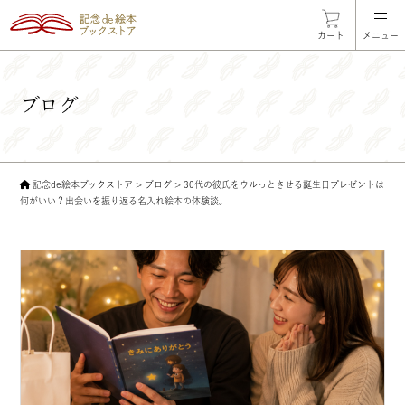
カート
メニュー
ブログ
記念de絵本ブックストア
>
ブログ
>
30代の彼氏をウルっとさせる誕生日プレゼントは
何がいい？出会いを振り返る名入れ絵本の体験談。