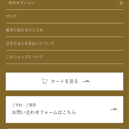
- 中学生、高校生、大学生へのクリスマスプレゼントの絵本
- 敬老の日のプレゼントの絵本
- 制作オプション
- 男性、彼氏、夫、男友達へのクリスマスプレゼントの絵本
- デジタル絵本の制作オプション
- 女性、彼女、妻、女友達へのクリスマスプレゼントの絵本
ブログ
- クリエイトアブックの制作オプション
絵本に加えるひと工夫
注文方法とお支払いについて
このショップについて
カートを見る
ご予約・ご質問
お問い合わせフォームはこちら