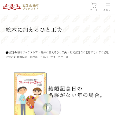
カート
メニュー
絵本に加えるひと工夫
記念de絵本ブックストア
>
絵本に加えるひと工夫
>
結婚記念日の名称がない年の記載
について-結婚記念日の絵本「アニバーサリーカラーズ」