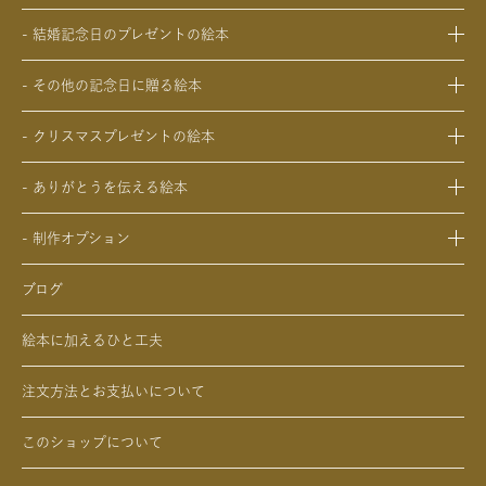
- 1歳の誕生日プレゼントの絵本
- 結婚祝いの絵本
- 結婚記念日のプレゼントの絵本
- 2歳～6歳の幼児への誕生日プレゼントの絵本
- 初節句のお祝いの絵本
- 妻への結婚記念日の絵本
- 小学生の子供への誕生日プレゼントの絵本
- 入園・入学／卒園・卒業祝いの絵本
- その他の記念日に贈る絵本
- 夫への結婚記念日の絵本
- 中学生、高校生、大学生への誕生日プレゼントの絵本
- 還暦祝いの絵本
- 交際記念日のプレゼントの絵本
- 両親への結婚記念日の絵本
- 20歳の誕生日プレゼントの絵本
- クリスマスプレゼントの絵本
- 生まれて一万日記念日の絵本
- 友人、知人への結婚記念日の絵本
- 女性、妻、彼女、女友達への誕生日プレゼントの絵本
- 0歳、1歳、2歳のクリスマスプレゼントの絵本
- バレンタインデー / ホワイトデーの絵本
- ありがとうを伝える絵本
- 男性、夫、彼氏、男友達への誕生日プレゼントの絵本
- 3歳、4歳、5歳、6歳の幼児へのクリスマスプレゼントの絵本
- 母の日 / 父の日のプレゼントの絵本
- 父、母、祖母、祖父への誕生日プレゼントの絵本
- 中学生、高校生、大学生へのクリスマスプレゼントの絵本
- 敬老の日のプレゼントの絵本
- 制作オプション
- 男性、彼氏、夫、男友達へのクリスマスプレゼントの絵本
- デジタル絵本の制作オプション
- 女性、彼女、妻、女友達へのクリスマスプレゼントの絵本
ブログ
- クリエイトアブックの制作オプション
絵本に加えるひと工夫
注文方法とお支払いについて
このショップについて