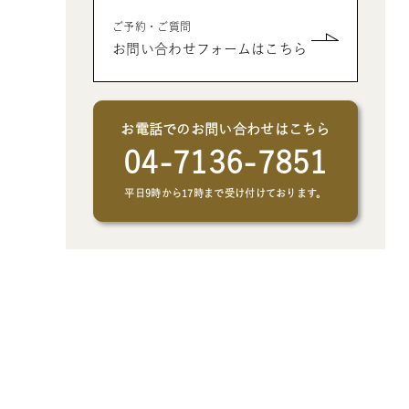
- クリエイトアブックの制作オプシ
- 父、母、祖母、祖父への誕生日プ
- 男性、彼氏、夫、男友達へのクリ
ご予約・ご質問
ョン
レゼントの絵本
スマスプレゼントの絵本
お問い合わせフォームはこちら
- 女性、彼女、妻、女友達へのクリ
スマスプレゼントの絵本
お電話でのお問い合わせはこちら
04-7136-7851
平日9時から17時まで受け付けております。