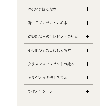
お祝いに贈る絵本
- 出産祝いの絵本
誕生日プレゼントの絵本
- 成人祝いの絵本
- 結婚祝いの絵本
- 1歳の誕生日プレゼントの絵本
結婚記念日のプレゼントの絵本
- 初節句のお祝いの絵本
- 2歳～6歳の幼児への誕生日プレゼ
- 入園・入学／卒園・卒業祝いの絵
ントの絵本
- 妻への結婚記念日の絵本
その他の記念日に贈る絵本
本
- 小学生の子供への誕生日プレゼン
- 夫への結婚記念日の絵本
- 還暦祝いの絵本
トの絵本
- 両親への結婚記念日の絵本
- 交際記念日のプレゼントの絵本
クリスマスプレゼントの絵本
- 中学生、高校生、大学生への誕生
- 友人、知人への結婚記念日の絵本
- 生まれて一万日記念日の絵本
日プレゼントの絵本
- バレンタインデー / ホワイトデー
- 0歳、1歳、2歳のクリスマスプレゼ
- 20歳の誕生日プレゼントの絵本
ありがとうを伝える絵本
の絵本
ントの絵本
- 女性、妻、彼女、女友達への誕生
- 母の日 / 父の日のプレゼントの絵
- 3歳、4歳、5歳、6歳の幼児へのク
日プレゼントの絵本
制作オプション
本
リスマスプレゼントの絵本
- 男性、夫、彼氏、男友達への誕生
- 敬老の日のプレゼントの絵本
- 中学生、高校生、大学生へのクリ
- デジタル絵本の制作オプション
日プレゼントの絵本
スマスプレゼントの絵本