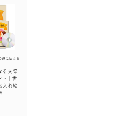
の彼に伝える
なる交際
ント｜世
名入れ絵
語」