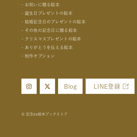
- お祝いに贈る絵本
- 誕生日プレゼントの絵本
- 出産祝いの絵本
- 結婚記念日のプレゼントの絵本
- 成人祝いの絵本
- 1歳の誕生日プレゼントの絵本
- その他の記念日に贈る絵本
- 結婚祝いの絵本
- 2歳～6歳の幼児への誕生日プレゼントの絵本
- 妻への結婚記念日の絵本
- クリスマスプレゼントの絵本
- 初節句のお祝いの絵本
- 小学生の子供への誕生日プレゼントの絵本
- 夫への結婚記念日の絵本
- 交際記念日のプレゼントの絵本
- ありがとうを伝える絵本
- 入園・入学／卒園・卒業祝いの絵本
- 中学生、高校生、大学生への誕生日プレゼントの絵本
- 両親への結婚記念日の絵本
- 生まれて一万日記念日の絵本
- 0歳、1歳、2歳のクリスマスプレゼントの絵本
- 制作オプション
- 還暦祝いの絵本
- 20歳の誕生日プレゼントの絵本
- 友人、知人への結婚記念日の絵本
- バレンタインデー / ホワイトデーの絵本
- 3歳、4歳、5歳、6歳の幼児へのクリスマスプレゼン
- 女性、妻、彼女、女友達への誕生日プレゼントの絵本
- 母の日 / 父の日のプレゼントの絵本
- 中学生、高校生、大学生へのクリスマスプレゼントの
- デジタル絵本の制作オプション
- 男性、夫、彼氏、男友達への誕生日プレゼントの絵本
- 敬老の日のプレゼントの絵本
- 男性、彼氏、夫、男友達へのクリスマスプレゼントの
- クリエイトアブックの制作オプション
- 父、母、祖母、祖父への誕生日プレゼントの絵本
- 女性、彼女、妻、女友達へのクリスマスプレゼントの
Blog
LINE登録
© 記念de絵本ブックストア