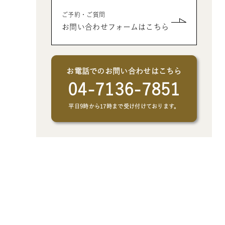
- クリエイトアブックの制作オプシ
- 父、母、祖母、祖父への誕生日プ
- 男性、彼氏、夫、男友達へのクリ
ご予約・ご質問
ョン
レゼントの絵本
スマスプレゼントの絵本
お問い合わせフォームはこちら
- 女性、彼女、妻、女友達へのクリ
スマスプレゼントの絵本
お電話でのお問い合わせはこちら
04-7136-7851
平日9時から17時まで受け付けております。