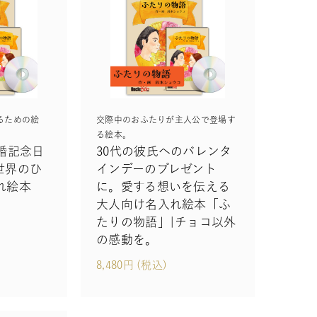
るための絵
交際中のおふたりが主人公で登場す
る絵本。
婚記念日
30代の彼氏へのバレンタ
世界のひ
インデーのプレゼント
れ絵本
に。愛する想いを伝える
」
大人向け名入れ絵本「ふ
たりの物語」|チョコ以外
の感動を。
8,480円 (税込)