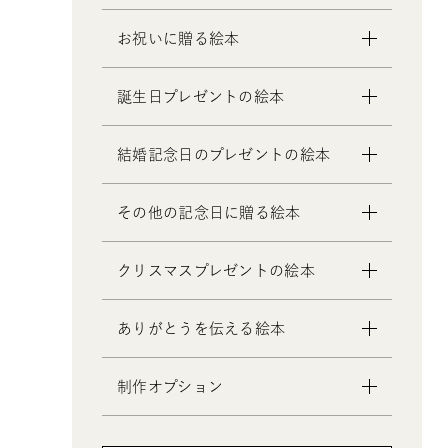
お祝いに贈る絵本
- 出産祝いの絵本
誕生日プレゼントの絵本
- 成人祝いの絵本
- 結婚祝いの絵本
- 1歳の誕生日プレゼントの絵本
結婚記念日のプレゼントの絵本
- 初節句のお祝いの絵本
- 2歳～6歳の幼児への誕生日プレゼ
- 入園・入学／卒園・卒業祝いの絵
ントの絵本
- 妻への結婚記念日の絵本
その他の記念日に贈る絵本
本
- 小学生の子供への誕生日プレゼン
- 夫への結婚記念日の絵本
- 還暦祝いの絵本
トの絵本
- 両親への結婚記念日の絵本
- 交際記念日のプレゼントの絵本
クリスマスプレゼントの絵本
- 中学生、高校生、大学生への誕生
- 友人、知人への結婚記念日の絵本
- 生まれて一万日記念日の絵本
日プレゼントの絵本
- バレンタインデー / ホワイトデー
- 0歳、1歳、2歳のクリスマスプレゼ
- 20歳の誕生日プレゼントの絵本
ありがとうを伝える絵本
の絵本
ントの絵本
- 女性、妻、彼女、女友達への誕生
- 母の日 / 父の日のプレゼントの絵
- 3歳、4歳、5歳、6歳の幼児へのク
日プレゼントの絵本
制作オプション
本
リスマスプレゼントの絵本
- 男性、夫、彼氏、男友達への誕生
- 敬老の日のプレゼントの絵本
- 中学生、高校生、大学生へのクリ
- デジタル絵本の制作オプション
日プレゼントの絵本
スマスプレゼントの絵本