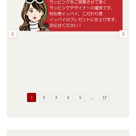
1
2
3
4
5
...
12