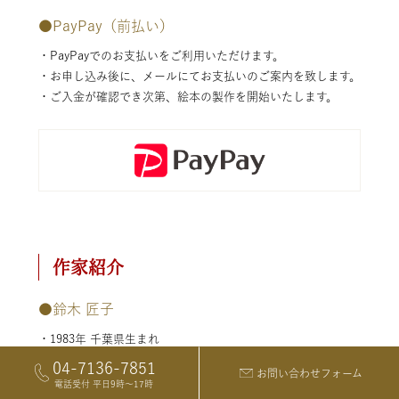
●
PayPay（前払い）
・PayPayでのお支払いをご利用いただけます。
・お申し込み後に、メールにてお支払いのご案内を致します。
・ご入金が確認でき次第、絵本の製作を開始いたします。
作家紹介
●鈴木 匠子
・1983年 千葉県生まれ
・イラストレーター / 画家
04-7136-7851
お問い合わせフォーム
・ウェブ、紙媒体、絵本、電子書籍、作品制作、展示など、媒
電話受付 平日9時〜17時