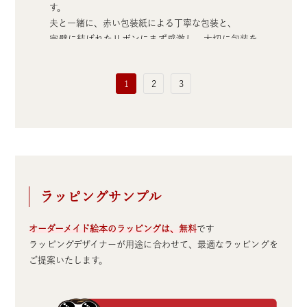
す。
夫と一緒に、赤い包装紙による丁寧な包装と、
完璧に結ばれたリボンにまず感激し、大切に包装を
ときました。
メールの画面で見たものよりも、紙の絵本は絵の色
1
2
3
がステキで
特に、花の絵（特に紫陽花）が素晴らしかったで
す。
大
夫の本心は、もしかしたら大好きなウイスキーの方
がよかった？
でも、世界に１冊だけの自分のための絵本を喜んで
くれて
ラッピングサンプル
『大切に飾っておく』と袋に戻して部屋に持ってい
きました。
ご報告が長くなってすみませんでした。
オーダーメイド絵本のラッピングは、無料
です
この度は本当にありがとうございました。
ラッピングデザイナーが用途に合わせて、最適なラッピングを
ご提案いたします。
神奈川県 D様（30代の夫への誕生日のプレゼント）