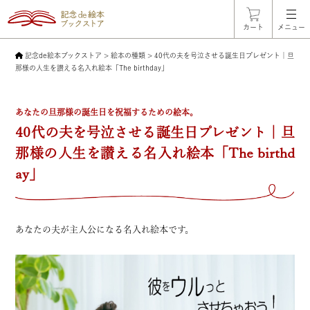
カート
メニュー
記念de絵本ブックストア
>
絵本の種類
>
40代の夫を号泣させる誕生日プレゼント｜旦
那様の人生を讃える名入れ絵本「The birthday」
あなたの旦那様の誕生日を祝福するための絵本。
40代の夫を号泣させる誕生日プレゼント｜旦
那様の人生を讃える名入れ絵本「The birthd
ay」
あなたの夫が主人公になる名入れ絵本です。