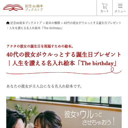
カート
メニュー
記念de絵本ブックストア
>
絵本の種類
>
40代の彼女がウルっとする誕生日プレゼント
｜人生を讃える名入れ絵本「The birthday」
アナタの彼女の誕生日を祝福すための絵本。
40代の彼女がウルっとする誕生日プレゼント
｜人生を讃える名入れ絵本「The birthday」
あなたの彼女が主人公になる名入れ絵本です。