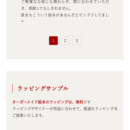
ご無理な日程にも関わらず、間に合わせていただ
き、感謝してもしきれません。
彼女もこういう絵本があるんだとビックリしてまし
た。
彼女が絵本を真剣な表情で読んでいる姿を見て私は
山
1
2
3
涙がとまりませんでした。
大切な思い出の品となりました。
本当にありがとうございました。
神奈川県 U様（30代の彼女への誕生日プレゼント）
ラッピングサンプル
オーダーメイド絵本のラッピングは、無料
です
ラッピングデザイナーが用途に合わせて、最適なラッピングを
ご提案いたします。