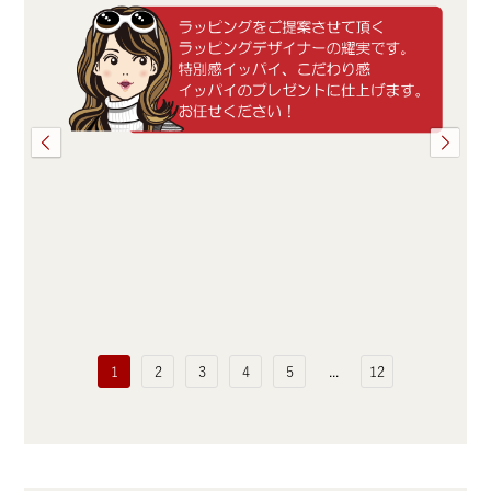
1
2
3
4
5
...
12