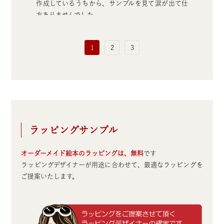
作成しているうちから、サンプルを見て涙が出て仕
方ありませんでした。
この絵本は一生の宝物になりました。
東
この度はどうもありがとうございました。
1
2
3
神奈川県 U様 （40代の夫への15年目の結婚記念日の
プレゼント）
ラッピングサンプル
オーダーメイド絵本のラッピングは、無料
です
ラッピングデザイナーが用途に合わせて、最適なラッピングを
ご提案いたします。