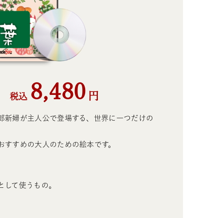
8,480
円
税込
郎新婦が主人公で登場する、世界に一つだけの
おすすめの大人のための絵本です。
。
として使うもの。