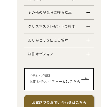
- 初節句のお祝いの絵本
- 2歳～6歳の幼児への誕生日プレゼ
- 入園・入学／卒園・卒業祝いの絵
ントの絵本
- 妻への結婚記念日の絵本
その他の記念日に贈る絵本
本
- 小学生の子供への誕生日プレゼン
- 夫への結婚記念日の絵本
- 還暦祝いの絵本
トの絵本
- 両親への結婚記念日の絵本
- 交際記念日のプレゼントの絵本
クリスマスプレゼントの絵本
- 中学生、高校生、大学生への誕生
- 友人、知人への結婚記念日の絵本
- 生まれて一万日記念日の絵本
日プレゼントの絵本
- バレンタインデー / ホワイトデー
- 0歳、1歳、2歳のクリスマスプレゼ
- 20歳の誕生日プレゼントの絵本
ありがとうを伝える絵本
の絵本
ントの絵本
- 女性、妻、彼女、女友達への誕生
- 母の日 / 父の日のプレゼントの絵
- 3歳、4歳、5歳、6歳の幼児へのク
日プレゼントの絵本
制作オプション
本
リスマスプレゼントの絵本
- 男性、夫、彼氏、男友達への誕生
- 敬老の日のプレゼントの絵本
- 中学生、高校生、大学生へのクリ
- デジタル絵本の制作オプション
日プレゼントの絵本
スマスプレゼントの絵本
- クリエイトアブックの制作オプシ
- 父、母、祖母、祖父への誕生日プ
- 男性、彼氏、夫、男友達へのクリ
ご予約・ご質問
ョン
レゼントの絵本
スマスプレゼントの絵本
お問い合わせフォームはこちら
- 女性、彼女、妻、女友達へのクリ
スマスプレゼントの絵本
お電話でのお問い合わせはこちら