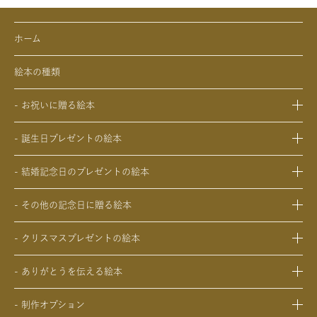
ホーム
絵本の種類
- お祝いに贈る絵本
- 出産祝いの絵本
- 誕生日プレゼントの絵本
- 成人祝いの絵本
- 1歳の誕生日プレゼントの絵本
- 結婚祝いの絵本
- 結婚記念日のプレゼントの絵本
- 2歳～6歳の幼児への誕生日プレゼントの絵本
- 初節句のお祝いの絵本
- 妻への結婚記念日の絵本
- 小学生の子供への誕生日プレゼントの絵本
- 入園・入学／卒園・卒業祝いの絵本
- その他の記念日に贈る絵本
- 夫への結婚記念日の絵本
- 中学生、高校生、大学生への誕生日プレゼントの絵本
- 還暦祝いの絵本
- 交際記念日のプレゼントの絵本
- 両親への結婚記念日の絵本
- 20歳の誕生日プレゼントの絵本
- クリスマスプレゼントの絵本
- 生まれて一万日記念日の絵本
- 友人、知人への結婚記念日の絵本
- 女性、妻、彼女、女友達への誕生日プレゼントの絵本
- 0歳、1歳、2歳のクリスマスプレゼントの絵本
- バレンタインデー / ホワイトデーの絵本
- ありがとうを伝える絵本
- 男性、夫、彼氏、男友達への誕生日プレゼントの絵本
- 3歳、4歳、5歳、6歳の幼児へのクリスマスプレゼントの絵本
- 母の日 / 父の日のプレゼントの絵本
- 父、母、祖母、祖父への誕生日プレゼントの絵本
- 中学生、高校生、大学生へのクリスマスプレゼントの絵本
- 敬老の日のプレゼントの絵本
- 制作オプション