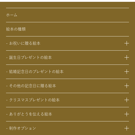
ホーム
絵本の種類
- お祝いに贈る絵本
- 出産祝いの絵本
- 誕生日プレゼントの絵本
- 成人祝いの絵本
- 1歳の誕生日プレゼントの絵本
- 結婚祝いの絵本
- 結婚記念日のプレゼントの絵本
- 2歳～6歳の幼児への誕生日プレゼントの絵本
- 初節句のお祝いの絵本
- 妻への結婚記念日の絵本
- 小学生の子供への誕生日プレゼントの絵本
- 入園・入学／卒園・卒業祝いの絵本
- その他の記念日に贈る絵本
- 夫への結婚記念日の絵本
- 中学生、高校生、大学生への誕生日プレゼントの絵本
- 還暦祝いの絵本
- 交際記念日のプレゼントの絵本
- 両親への結婚記念日の絵本
- 20歳の誕生日プレゼントの絵本
- クリスマスプレゼントの絵本
- 生まれて一万日記念日の絵本
- 友人、知人への結婚記念日の絵本
- 女性、妻、彼女、女友達への誕生日プレゼントの絵本
- 0歳、1歳、2歳のクリスマスプレゼントの絵本
- バレンタインデー / ホワイトデーの絵本
- ありがとうを伝える絵本
- 男性、夫、彼氏、男友達への誕生日プレゼントの絵本
- 3歳、4歳、5歳、6歳の幼児へのクリスマスプレゼントの絵本
- 母の日 / 父の日のプレゼントの絵本
- 父、母、祖母、祖父への誕生日プレゼントの絵本
- 中学生、高校生、大学生へのクリスマスプレゼントの絵本
- 敬老の日のプレゼントの絵本
- 制作オプション
- 男性、彼氏、夫、男友達へのクリスマスプレゼントの絵本