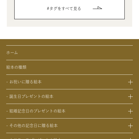
タグをすべて見る
ホーム
絵本の種類
- お祝いに贈る絵本
- 出産祝いの絵本
- 誕生日プレゼントの絵本
- 成人祝いの絵本
- 1歳の誕生日プレゼントの絵本
- 結婚祝いの絵本
- 結婚記念日のプレゼントの絵本
- 2歳～6歳の幼児への誕生日プレゼントの絵本
- 初節句のお祝いの絵本
- 妻への結婚記念日の絵本
- 小学生の子供への誕生日プレゼントの絵本
- 入園・入学／卒園・卒業祝いの絵本
- その他の記念日に贈る絵本
- 夫への結婚記念日の絵本
- 中学生、高校生、大学生への誕生日プレゼントの絵本
- 還暦祝いの絵本
- 交際記念日のプレゼントの絵本
- 両親への結婚記念日の絵本