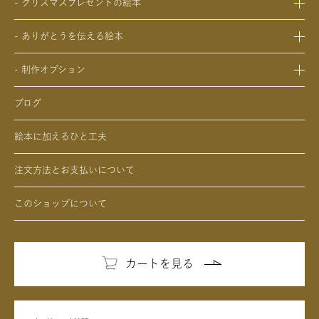
- 20歳の誕生日プレゼントの絵本
- クリスマスプレゼントの絵本
- 生まれて一万日記念日の絵本
- 友人、知人への結婚記念日の絵本
- 女性、妻、彼女、女友達への誕生日プレゼントの絵本
- 0歳、1歳、2歳のクリスマスプレゼントの絵本
- バレンタインデー / ホワイトデーの絵本
- ありがとうを伝える絵本
- 男性、夫、彼氏、男友達への誕生日プレゼントの絵本
- 3歳、4歳、5歳、6歳の幼児へのクリスマスプレゼントの絵本
- 母の日 / 父の日のプレゼントの絵本
- 父、母、祖母、祖父への誕生日プレゼントの絵本
- 中学生、高校生、大学生へのクリスマスプレゼントの絵本
- 敬老の日のプレゼントの絵本
- 制作オプション
- 男性、彼氏、夫、男友達へのクリスマスプレゼントの絵本
- デジタル絵本の制作オプション
- 女性、彼女、妻、女友達へのクリスマスプレゼントの絵本
ブログ
- クリエイトアブックの制作オプション
絵本に加えるひと工夫
注文方法とお支払いについて
このショップについて
カートを見る