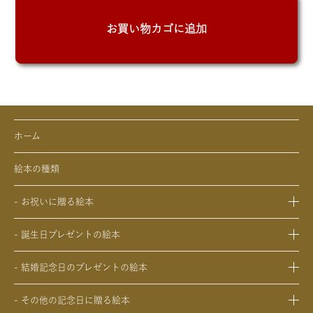
絵
本
お買い物カゴに追加
の
お
急
ぎ
納
品
ホーム
サ
ー
絵本の種類
ビ
ス
- お祝いに贈る絵本
個
- 出産祝いの絵本
- 誕生日プレゼントの絵本
- 成人祝いの絵本
- 1歳の誕生日プレゼントの絵本
- 結婚祝いの絵本
- 結婚記念日のプレゼントの絵本
- 2歳～6歳の幼児への誕生日プレゼントの絵本
- 初節句のお祝いの絵本
- 妻への結婚記念日の絵本
- 小学生の子供への誕生日プレゼントの絵本
- 入園・入学／卒園・卒業祝いの絵本
- その他の記念日に贈る絵本
- 夫への結婚記念日の絵本