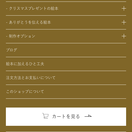
- 中学生、高校生、大学生への誕生日プレゼントの絵本
- 還暦祝いの絵本
- 交際記念日のプレゼントの絵本
- 両親への結婚記念日の絵本
- 20歳の誕生日プレゼントの絵本
- クリスマスプレゼントの絵本
- 生まれて一万日記念日の絵本
- 友人、知人への結婚記念日の絵本
- 女性、妻、彼女、女友達への誕生日プレゼントの絵本
- 0歳、1歳、2歳のクリスマスプレゼントの絵本
- バレンタインデー / ホワイトデーの絵本
- ありがとうを伝える絵本
- 男性、夫、彼氏、男友達への誕生日プレゼントの絵本
- 3歳、4歳、5歳、6歳の幼児へのクリスマスプレゼントの絵本
- 母の日 / 父の日のプレゼントの絵本
- 父、母、祖母、祖父への誕生日プレゼントの絵本
- 中学生、高校生、大学生へのクリスマスプレゼントの絵本
- 敬老の日のプレゼントの絵本
- 制作オプション
- 男性、彼氏、夫、男友達へのクリスマスプレゼントの絵本
- デジタル絵本の制作オプション
- 女性、彼女、妻、女友達へのクリスマスプレゼントの絵本
ブログ
- クリエイトアブックの制作オプション
絵本に加えるひと工夫
注文方法とお支払いについて
このショップについて
カートを見る