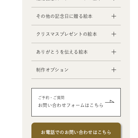
- 初節句のお祝いの絵本
- 2歳～6歳の幼児への誕生日プレゼ
- 入園・入学／卒園・卒業祝いの絵
ントの絵本
- 妻への結婚記念日の絵本
その他の記念日に贈る絵本
本
- 小学生の子供への誕生日プレゼン
- 夫への結婚記念日の絵本
- 還暦祝いの絵本
トの絵本
- 両親への結婚記念日の絵本
- 交際記念日のプレゼントの絵本
クリスマスプレゼントの絵本
- 中学生、高校生、大学生への誕生
- 友人、知人への結婚記念日の絵本
- 生まれて一万日記念日の絵本
日プレゼントの絵本
- バレンタインデー / ホワイトデー
- 0歳、1歳、2歳のクリスマスプレゼ
- 20歳の誕生日プレゼントの絵本
ありがとうを伝える絵本
の絵本
ントの絵本
- 女性、妻、彼女、女友達への誕生
- 母の日 / 父の日のプレゼントの絵
- 3歳、4歳、5歳、6歳の幼児へのク
日プレゼントの絵本
制作オプション
本
リスマスプレゼントの絵本
- 男性、夫、彼氏、男友達への誕生
- 敬老の日のプレゼントの絵本
- 中学生、高校生、大学生へのクリ
- デジタル絵本の制作オプション
日プレゼントの絵本
スマスプレゼントの絵本
- クリエイトアブックの制作オプシ
- 父、母、祖母、祖父への誕生日プ
- 男性、彼氏、夫、男友達へのクリ
ご予約・ご質問
ョン
レゼントの絵本
スマスプレゼントの絵本
お問い合わせフォームはこちら
- 女性、彼女、妻、女友達へのクリ
スマスプレゼントの絵本
お電話でのお問い合わせはこちら