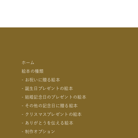
ホーム
絵本の種類
- お祝いに贈る絵本
- 誕生日プレゼントの絵本
- 出産祝いの絵本
- 結婚記念日のプレゼントの絵本
- 成人祝いの絵本
- 1歳の誕生日プレゼントの絵本
- その他の記念日に贈る絵本
- 結婚祝いの絵本
- 2歳～6歳の幼児への誕生日プレゼントの絵本
- 妻への結婚記念日の絵本
- クリスマスプレゼントの絵本
- 初節句のお祝いの絵本
- 小学生の子供への誕生日プレゼントの絵本
- 夫への結婚記念日の絵本
- 交際記念日のプレゼントの絵本
- ありがとうを伝える絵本
- 入園・入学／卒園・卒業祝いの絵本
- 中学生、高校生、大学生への誕生日プレゼントの絵本
- 両親への結婚記念日の絵本
- 生まれて一万日記念日の絵本
- 0歳、1歳、2歳のクリスマスプレゼントの絵本
- 制作オプション
- 還暦祝いの絵本
- 20歳の誕生日プレゼントの絵本
- 友人、知人への結婚記念日の絵本
- バレンタインデー / ホワイトデーの絵本
- 3歳、4歳、5歳、6歳の幼児へのクリスマスプレゼン